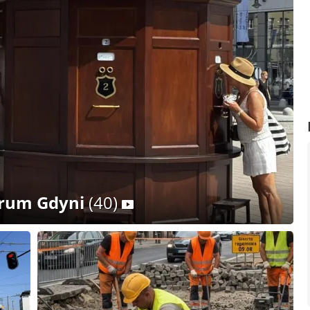
trum Gdyni
(40)