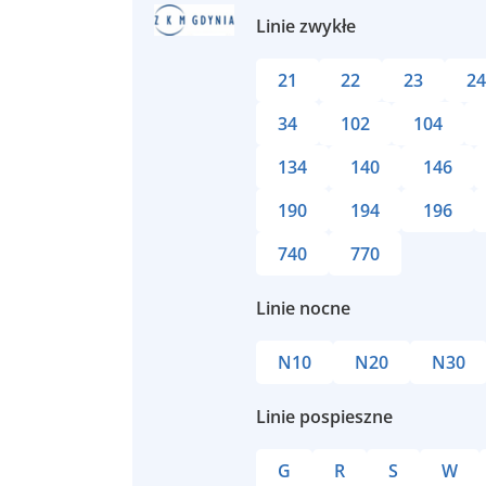
Linie zwykłe
21
22
23
24
34
102
104
134
140
146
190
194
196
740
770
Linie nocne
N10
N20
N30
Linie pospieszne
G
R
S
W