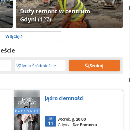
Duży remont w centrum
Gdyni
(127)
WIĘCEJ
ieście
Szukaj
Gdynia Śródmieście
d
Jądro ciemności
SIE
wtorek
,
g.
20:00
11
Gdynia,
Dar Pomorza