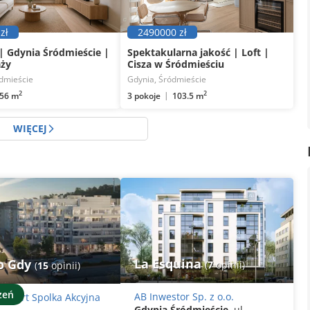
zł
2490000 zł
| Gdynia Śródmieście |
Spektakularna jakość | Loft |
aży
Cisza w Śródmieściu
dmieście
Gdynia, Śródmieście
2
2
3 pokoje
56 m
103.5 m
WIĘCEJ
La Esquina
o Gdy
(
7
opinii)
(
15
opinii)
zeń
AB Inwestor Sp. z o.o.
omfort Spolka Akcyjna
Gdynia Śródmieście
, ul.