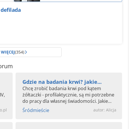
 defilada
WIĘCEJ
(354)
Forum
Gdzie na badania krwi? jakie...
Chcę zrobić badania krwi pod kątem
IV,
żółtaczki - profilaktycznie, są mi potrzebne
do pracy dla własnej świadomości. Jakie
laboratorium w Gdyni...
o.pl
Śródmieście
autor: Alicja