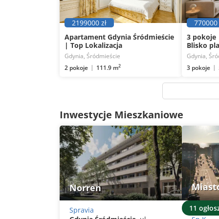
2199000 zł
770000 
Apartament Gdynia Śródmieście
3 pokoje 
| Top Lokalizacja
Blisko pl
Gdynia, Śródmieście
Gdynia, Śró
2
2 pokoje
3 pokoje
111.9 m
Inwestycje Mieszkaniowe
Miast
Norren
11 ogłos
Spravia
Invest K