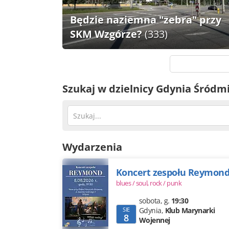
Będzie naziemna "zebra" przy
SKM Wzgórze?
(333)
Szukaj w dzielnicy Gdynia Śródm
Wydarzenia
Koncert zespołu Reymon
blues / soul,
rock / punk
sobota
,
g.
19:30
SIE
Gdynia,
Klub Marynarki
8
Wojennej