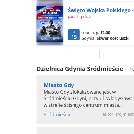
Święto Wojska Polskiego -
parada,
pokaz
SIE
sobota
,
g.
12:00
15
Gdynia,
Skwer Kościuszki
Dzielnica Gdynia Śródmieście
– 
Miasto Gdy
Miasto Gdy zlokalizowane jest w
Śródmieściu Gdyni, przy ul. Władysława 
w strefie ścisłego centrum miasta
stanowiącej obszar zwartej...
Śródmieście
autor: trojmiast