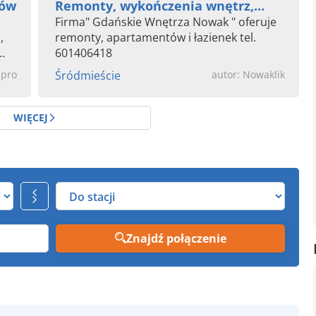
dów
Remonty, wykończenia wnętrz,
łazienki
Firma" Gdańskie Wnętrza Nowak " oferuje
,
remonty, apartamentów i łazienek tel.
601406418
mpro
Śródmieście
autor: Nowaklik
WIĘCEJ
Znajdź połączenie